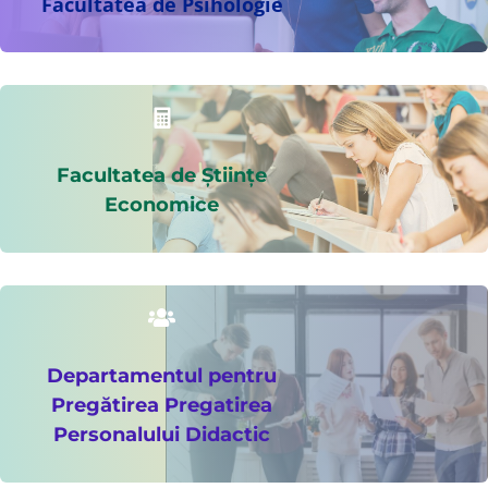
Facultatea de Psihologie

Facultatea de Științe
Economice

Departamentul pentru
Pregătirea Pregatirea
Personalului Didactic