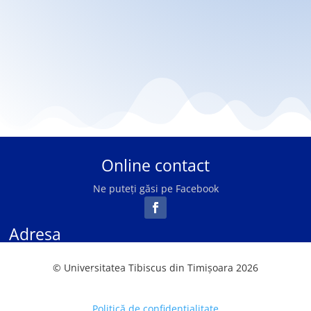
Online contact
Ne puteți găsi pe Facebook
Adresa
Universitatea "Tibiscus" din Timişoara
© Universitatea Tibiscus din Timișoara 2026
str. Lascăr Catargiu nr. 6
Timişoara, 300559
Timiș, Romania
Politică de confidențialitate