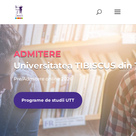
ADMITERE
Universitatea TIBISCUS din
Pre/Admitere online 2026
Programe de studii UTT