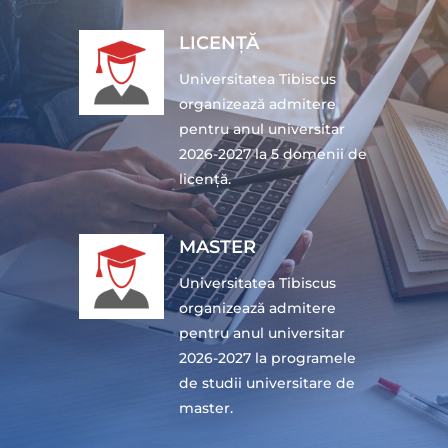
LICENȚĂ
Universitatea Tibiscus
organizează admitere
pentru anul universitar
2026-2027 la 5 domenii de
licență.
MASTER
Universitatea Tibiscus
organizează admitere
pentru anul universitar
2026-2027 la programele
de studii universitare de
master.